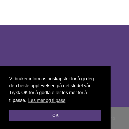
Kontakt oss
Vi bruker informasjonskapsler for å gi deg
E-post:
post@
mmbf.no
den beste opplevelsen på nettstedet vårt.
Trykk OK for å godta eller les mer for å
tilpasse.
Les mer og tilpass
OK
© Copyright 2026 Mandal Motorbåtforening |
Personvernerklæring
Publiseres i eRedaktør