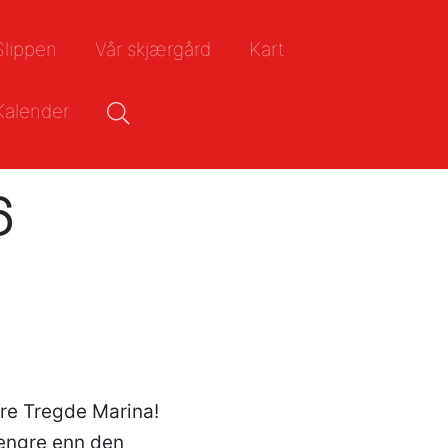
Slippen
Vår skjærgård
Kart
Kalender
6
akre Tregde Marina!
 lengre enn den