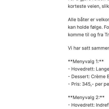
korteste veien, slik
Alle båter er velkom
kan holde følge. Fo
komme til og fra T
Vi har satt sammen
**Menyvalg 1:**
- Hovedrett: Lange
- Dessert: Crème 
- Pris: 345,- per p
**Menyvalg 2:**
- Hovedrett: Indre