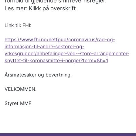
forhold til gjeldende smittevernsregler.
Les mer: Klikk på overskrift
Link til: FHI:
https://www.fhi.no/nettpub/coronavirus/rad-og-
informasjon-til-andre-sektorer-og-
yrkesgrupper/anbefalinger-ved--store-arrangementer-
knyttet-til-koronasmitte-i-norge/?term=&h=1
Årsmøtesaker og bevertning.
VELKOMMEN.
Styret MMF