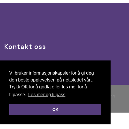
Kontakt oss
E-post:
post@
mmbf.no
Vi bruker informasjonskapsler for å gi deg
den beste opplevelsen på nettstedet vårt.
Trykk OK for å godta eller les mer for å
tilpasse.
Les mer og tilpass
© Copyright 2026 Mandal Motorbåtforening |
Personvernerklæring
Publiseres i eRedaktør
OK